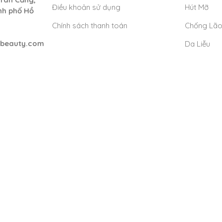
Điều khoản sử dụng
Hút Mỡ
nh phố Hồ
Chính sách thanh toán
Chống Lã
nbeauty.com
Da Liễu